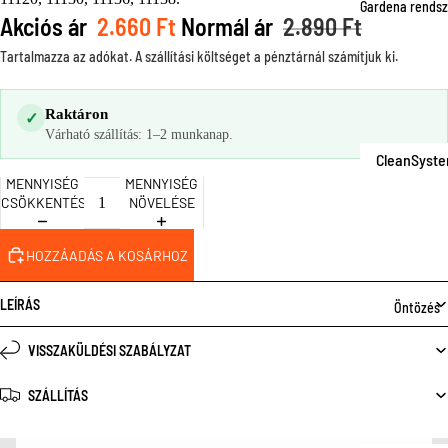
Fűnyíró
Gardena rends
Akciós ár
2.660 Ft
Normál ár
2.890 Ft
tartozékok
Tartalmazza az adókat. A szállítási költséget a pénztárnál számítjuk ki.
Szegélynyí
k
Raktáron
✓
Szegélynyí
Várható szállítás: 1–2 munkanap.
k tartozéko
CleanSyst
Fűnyíró oll
MENNYISÉG
MENNYISÉG
Smart
CSÖKKENTÉSE
NÖVELÉSE
Gyepszellő
System
etés
CombiSyst
HOZZÁADÁS A KOSÁRHOZ
m
ÖNTÖZÉS
LEÍRÁS
Öntözés
MicroDripS
Kerti tömlő
stem
VISSZAKÜLDÉSI SZABÁLYZAT
Tömlőtárol
Pipeline
Locsolófej
SZÁLLÍTÁS
AquaPreci
és esőztet
SprinklerSy
Esőztetőre