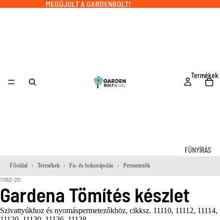
MEGÚJULT A GARDENBOLT!
Termékek
FŰNYÍRÁS
Robotfűnyí
Főoldal
Termékek
Fa- és bokorápolás
Permetezők
k
11162-20
Gardena Tömítés készlet
Fűnyírógép
k
Szivattyúkhoz és nyomáspermetezőkhöz, cikksz. 11110, 11112, 11114,
11120, 11130, 11136, 11138.