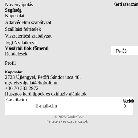
tartozékok
Ágvágók é
Kerti szerszá
Szegélynyí
Növényápolás
ágfűrészek
Segítség
k
Kapcsolat
Sövényvág
Szegélynyí
Adatvédelmi szabályzat
k
Szállítási feltételek
k tartozéko
Visszatérítési szabályzat
Láncfűrés
Fűnyíró oll
Jogi Nyilatkozat
k
Vásárlói fiók főmenü
Gyepszellő
FA- ÉS
Rendelések
Fejszék
etés
BOKORÁPOL
Profil
Permetező
Adatvédelmi szabályzat
Metszőolló
Kapcsolat
Visszatérítési szabályzat
2728 Újlengyel, Petőfi Sándor utca 48.
Ágvágók é
TALAJMŰVEL
ugyfelszolgalat@hqbolt.hu
Szállítási szabályzat
ágfűrészek
+36 70 383 2972
S ÉS ÜLTETÉ
Kapcsolattartási adatok
Hasznos kerti tippek és exkluzív ajánlatok
Sövényvág
Ásók és
E-mail-cím
Akciók
Jogi közlemény
k
lapátok
Szolgáltatási feltételek
Láncfűrés
Gereblyék 
© 2026
GardenBolt
k
Feltételek és szabályzatok
seprűk
Fejszék
Kerti