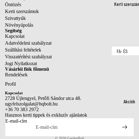
tartozékok
Kerti szerszá
Fűnyíró
Öntözés
Metszőolló
Kerti szerszámok
tartozékok
Szivattyúk
Ágvágók é
Szegélynyí
Növényápolás
ágfűrészek
k
Segítség
Kapcsolat
Sövényvág
Szegélynyí
Adatvédelmi szabályzat
k
k tartozéko
Szállítási feltételek
FA- ÉS
Láncfűrés
Visszatérítési szabályzat
Fűnyíró oll
BOKORÁPOL
k
Jogi Nyilatkozat
Metszőolló
Gyepszellő
Vásárlói fiók főmenü
Fejszék
Rendelések
etés
Ágvágók é
Permetező
Profil
ágfűrészek
Adatvédelmi szabályzat
Kapcsolat
Sövényvág
Visszatérítési szabályzat
2728 Újlengyel, Petőfi Sándor utca 48.
TALAJMŰVEL
Akciók
ugyfelszolgalat@hqbolt.hu
k
Szállítási szabályzat
S ÉS ÜLTETÉ
+36 70 383 2972
Kapcsolattartási adatok
Láncfűrés
Hasznos kerti tippek és exkluzív ajánlatok
Ásók és
E-mail-cím
k
Jogi közlemény
lapátok
Szolgáltatási feltételek
Fejszék
Gereblyék 
© 2026
GardenBolt