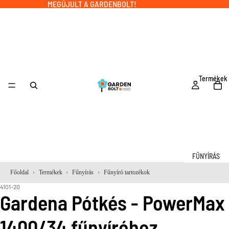
MEGÚJULT A GARDENBOLT!
Termékek
FŰNYÍRÁS
Robotfűnyí
Főoldal
Termékek
Fűnyírás
Fűnyíró tartozékok
k
4101-20
Gardena Pótkés - PowerMax
Robotfűnyí
tartozékok
1400/34 fűnyíróhoz