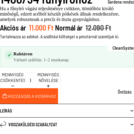
Fűnyírógép
Gardena rends
Ha a fűnyíró vágási teljesítménye csökken, ttömlőhöz kiváló
k
minőségű, edzett acélból készült pótkések állnak rendelkezésre,
Fűnyíró
amelyek robusztusak a precíz és tiszta gyepvágáshoz.
Akciós ár
11.000 Ft
Normál ár
12.090 Ft
tartozékok
Szegélynyí
Tartalmazza az adókat. A szállítási költséget a pénztárnál számítjuk ki.
k
CleanSyst
Szegélynyí
Raktáron
✓
Smart
Várható szállítás: 1–2 munkanap.
k tartozéko
System
Fűnyíró oll
MENNYISÉG
MENNYISÉG
CombiSyst
CSÖKKENTÉSE
NÖVELÉSE
Gyepszellő
m
etés
Öntözés
MicroDripS
HOZZÁADÁS A KOSÁRHOZ
stem
ÖNTÖZÉS
Pipeline
LEÍRÁS
Kerti tömlő
AquaPreci
Tömlőtárol
VISSZAKÜLDÉSI SZABÁLYZAT
SprinklerSy
Locsolófej