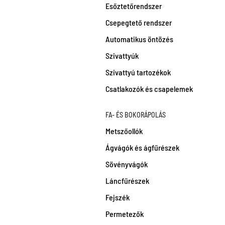
Esőztetőrendszer
Csepegtető rendszer
Automatikus öntözés
Szivattyúk
Szivattyú tartozékok
Csatlakozók és csapelemek
FA- ÉS BOKORÁPOLÁS
Metszőollók
Ágvágók és ágfűrészek
Sövényvágók
Láncfűrészek
Fejszék
Permetezők