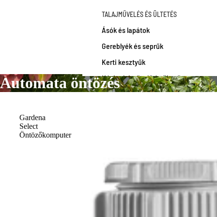
TALAJMŰVELÉS ÉS ÜLTETÉS
Ásók és lapátok
Gereblyék és seprűk
Kerti kesztyűk
Kézi talajművelő és ültető
Automata öntözés
eszközök
KERTI TAKARÍTÁS ÉS TISZTÍTÁS
Gardena
Select
Lombfúvók
Öntözőkomputer
Gereblyék és seprűk
Tisztítóeszközök és tartozékok
EGYÉB TERMÉKEK
Akkumulátorok és töltők