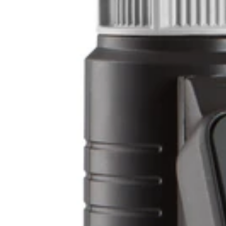
Tartozékok és alkatrészek
NÖVÉNYÁPOLÁS
Substral