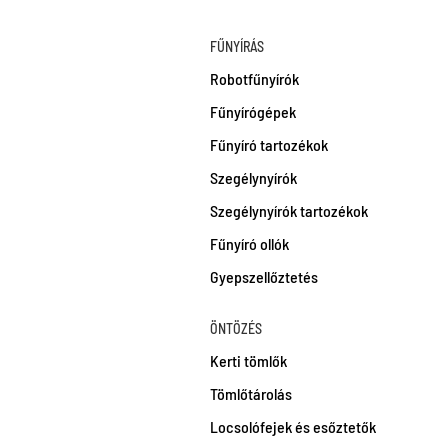
FŰNYÍRÁS
Robotfűnyírók
Fűnyírógépek
Fűnyíró tartozékok
Szegélynyírók
Szegélynyírók tartozékok
Fűnyíró ollók
Gyepszellőztetés
ÖNTÖZÉS
Kerti tömlők
Tömlőtárolás
Locsolófejek és esőztetők