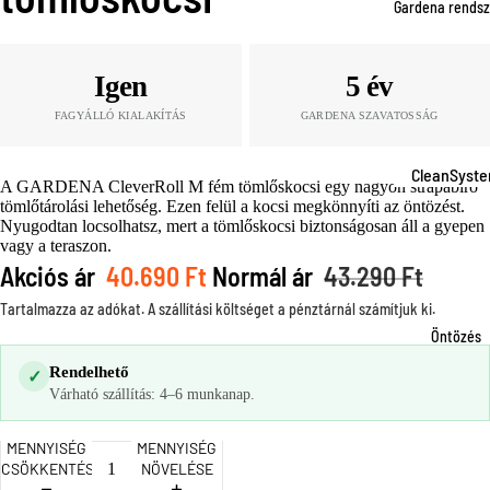
Fűnyíró
Gardena rends
tartozékok
Szegélynyí
Igen
5 év
k
FAGYÁLLÓ KIALAKÍTÁS
GARDENA SZAVATOSSÁG
Szegélynyí
k tartozéko
CleanSyst
A GARDENA CleverRoll M fém tömlőskocsi egy nagyon strapabíró
Fűnyíró oll
tömlőtárolási lehetőség. Ezen felül a kocsi megkönnyíti az öntözést.
Smart
Nyugodtan locsolhatsz, mert a tömlőskocsi biztonságosan áll a gyepen
Gyepszellő
System
vagy a teraszon.
etés
Akciós ár
40.690 Ft
Normál ár
43.290 Ft
CombiSyst
m
Tartalmazza az adókat. A szállítási költséget a pénztárnál számítjuk ki.
ÖNTÖZÉS
Öntözés
MicroDripS
Kerti tömlő
stem
Rendelhető
✓
Tömlőtárol
Várható szállítás: 4–6 munkanap.
Pipeline
Locsolófej
AquaPreci
MENNYISÉG
MENNYISÉG
és esőztet
CSÖKKENTÉSE
NÖVELÉSE
SprinklerSy
Esőztetőre