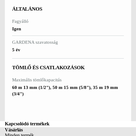
TERMÉKEK
TISZTÍTÁS
ÁLTALÁNOS
Akkumulát
Lombfúvók
Fagyálló
ok és töltők
Tisztítóesz
Igen
Tartozékok
özök és
és
tartozékok
GARDENA szavatosság
alkatrésze
5 év
NÖVÉNYÁPO
TÖMLŐ ÉS CSATLAKOZÁSOK
S
Substral
Maximális tömlőkapacitás
60 m 13 mm (1/2"), 50 m 15 mm (5/8"), 35 m 19 mm
(3/4")
Kapcsolódó termékek
Vásárlás
Minden termék