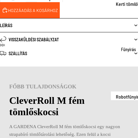
tem
Kerti tömlő
dszer
HOZZÁADÁS A KOSÁRHOZ
POWER FO
Tömlőtárol
Csepegtet
ALL - P4A
Csatlakozó
rendszer
LEÍRÁS
és
Automatik
csapeleme
VISSZAKÜLDÉSI SZABÁLYZAT
öntözés
Fűnyírás
Locsolófej
Szivattyúk
SZÁLLÍTÁS
és esőztet
Szivattyú
Esőztetőre
tartozékok
dszer
Csatlakozó
Csepegtet
FŐBB TULAJDONSÁGOK
és
rendszer
csapeleme
Robotfűnyí
CleverRoll M fém
Automata
k
tömlőskocsi
öntözés
FA- ÉS
Fűnyírók
BOKORÁPOL
Szivattyúk
Fűnyíró
A GARDENA CleverRoll M fém tömlőskocsi egy nagyon
Metszőolló
Szivattyú
tartozékok
strapabíró tömlőtárolási lehetőség. Ezen felül a kocsi