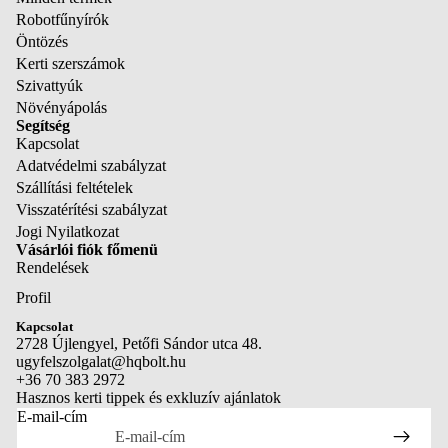
Robotfűnyírók
Öntözés
Kerti szerszámok
Szivattyúk
Növényápolás
Segítség
Kapcsolat
Adatvédelmi szabályzat
Szállítási feltételek
Visszatérítési szabályzat
Jogi Nyilatkozat
Vásárlói fiók főmenü
Rendelések
Profil
Adatvédelmi szabályzat
Kapcsolat
Visszatérítési szabályzat
2728 Újlengyel, Petőfi Sándor utca 48.
ugyfelszolgalat@hqbolt.hu
Szállítási szabályzat
+36 70 383 2972
Kapcsolattartási adatok
Hasznos kerti tippek és exkluzív ajánlatok
E-mail-cím
Jogi közlemény