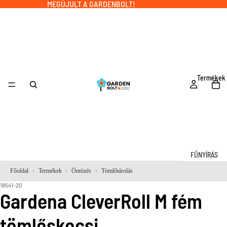
MEGÚJULT A GARDENBOLT!
Termékek
FŰNYÍRÁS
Robotfűnyí
Főoldal
Termékek
Öntözés
Tömlőtárolás
k
18541-20
Gardena CleverRoll M fém
Fűnyírógép
k
tömlőskocsi