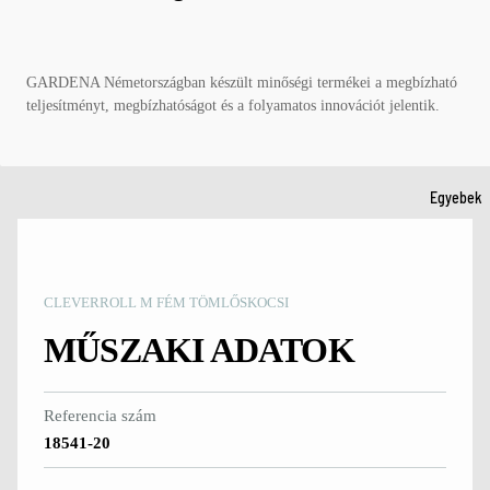
kesztyűk
Permetező
Kézi
TALAJMŰVEL
talajművel
GARDENA Németországban készült minőségi termékei a megbízható
S ÉS ÜLTETÉ
és ültető
teljesítményt, megbízhatóságot és a folyamatos innovációt jelentik.
eszközök
Ásók és
lapátok
KERTI
Kézi
Egyebek
TAKARÍTÁS É
talajművel
TISZTÍTÁS
és ültető
Lombfúvók
eszközök
CLEVERROLL M FÉM TÖMLŐSKOCSI
Gereblyék 
Gereblyék 
seprűk
seprűk
MŰSZAKI ADATOK
Tisztítóesz
Kerti
özök és
kesztyűk
Referencia szám
tartozékok
18541-20
KERTI
EGYÉB
TAKARÍTÁS É