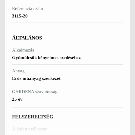
tartozékok
TISZTÍTÁS
Referencia szám
Lombfúvók
EGYÉB
3115-20
TERMÉKEK
Tisztítóesz
Akkumulát
özök és
ÁLTALÁNOS
ok és töltők
tartozékok
Tartozékok
Alkalmazás
és
Gyümölcsök kényelmes szedéséhez
alkatrésze
Anyag
Erős műanyag szerkezet
NÖVÉNYÁPO
S
GARDENA szavatosság
Substral
25 év
FELSZERELTSÉG
Ajánlott nyélhossz