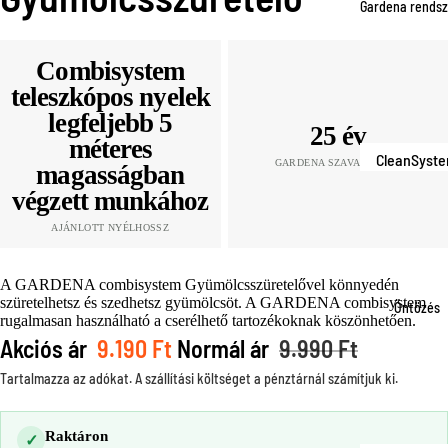
Fűnyírógép
Gardena rends
k
Fűnyíró
Combisystem
tartozékok
teleszkópos nyelek
legfeljebb 5
Szegélynyí
25 év
méteres
k
CleanSyst
GARDENA SZAVATOSSÁG
magasságban
Szegélynyí
Smart
végzett munkához
k tartozéko
System
AJÁNLOTT NYÉLHOSSZ
Fűnyíró oll
CombiSyst
Gyepszellő
m
A GARDENA combisystem Gyümölcsszüretelővel könnyedén
etés
szüretelhetsz és szedhetsz gyümölcsöt. A GARDENA combisystem
Öntözés
MicroDripS
rugalmasan használható a cserélhető tartozékoknak köszönhetően.
stem
Akciós ár
9.190 Ft
Normál ár
9.990 Ft
ÖNTÖZÉS
Pipeline
Tartalmazza az adókat. A szállítási költséget a pénztárnál számítjuk ki.
Kerti tömlő
AquaPreci
Tömlőtárol
SprinklerSy
Raktáron
✓
Locsolófej