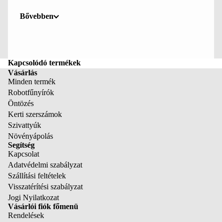
Combisystem teleszkópos nyelek legfeljebb 5 méteres
magasságban végzett munkához
Bővebben
Kapcsolódó termékek
Vásárlás
Minden termék
Robotfűnyírók
Öntözés
Kerti szerszámok
Szivattyúk
Növényápolás
Segítség
Kapcsolat
Adatvédelmi szabályzat
Szállítási feltételek
Visszatérítési szabályzat
Jogi Nyilatkozat
Vásárlói fiók főmenü
Rendelések