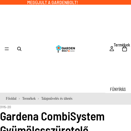
MEGÚJULT A GARDENBOLT!
Termékek
FŰNYÍRÁS
Robotfűnyí
Főoldal
Termékek
Talajművelés és ültetés
k
3115-20
Gardena CombiSystem
Robotfűnyí
tartozékok
Gyümölcsszüretelő