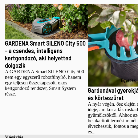
Láncfűrés
Ásók és
GARDENA Smart SILENO City 500 – a
Gardenával gyerekjáték a
k
lapátok
csendes, intelligens kertgondozó, aki
körteszüret
helyetted dolgozik
Fejszék
Gereblyék 
seprűk
Permetező
Kerti
GARDENA Smart SILENO City 500
TALAJMŰVEL
kesztyűk
– a csendes, intelligens
S ÉS ÜLTETÉ
Kézi
kertgondozó, aki helyetted
Ásók és
talajművel
dolgozik
lapátok
és ültető
A GARDENA Smart SILENO City 500
nem egy egyszerű robotfűnyíró, hanem
eszközök
Kézi
Egyebek
egy teljesen összekapcsolt, okos
talajművel
kertgondozó rendszer, Smart System
Gardenával gyerekjá
része.
és ültető
KERTI
és körteszüret
eszközök
TAKARÍTÁS É
A nyár végén, ősz elején e
TISZTÍTÁS
ideje, amikor a fák roska
Gereblyék 
gyümölcsöktől. Ahhoz az
Lombfúvók
seprűk
betakarított termést minél
élvezhessük, fontos a meg
Gereblyék 
Kerti
és...
seprűk
Vásárlás