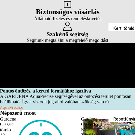
Kerti tömlő
AquaPreci
Biztonságos vásárlás
Tömlőtárol
Átlátható fizetés és rendeléskövetés
SprinklerSy
Locsolófej
tem
Kerti tömlő
és esőztet
Szakértő segítség
POWER FO
Tömlőtárol
Segítünk megtalálni a megfelelő megoldást
Esőztetőre
ALL - P4A
Csatlakozó
dszer
és
Csepegtet
csapeleme
rendszer
Fűnyírás
Locsolófej
Automatik
és esőztet
öntözés
Esőztetőre
Pontos öntözés, a kerted formájához igazítva
Szivattyúk
A GARDENA AquaPrecise segítségével az öntözési terület pontosan
dszer
beállítható. Így a víz oda jut, ahol valóban szükség van rá.
Szivattyú
AquaPrecise →
Csepegtet
tartozékok
Népszerű most
rendszer
Robotfűnyí
Gardena
Gardena
Csatlakozó
Classic
CleverRoll
Automata
k
és
tömlő
S
öntözés