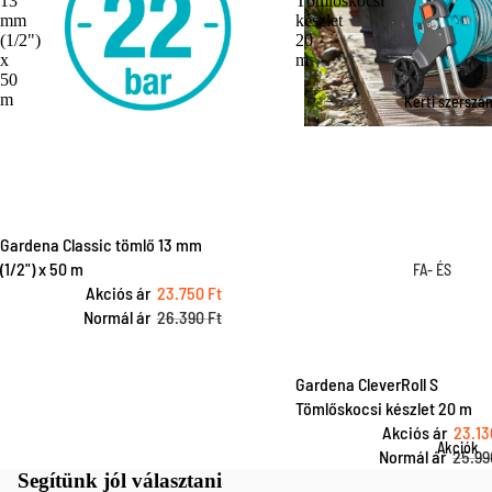
13
Tömlőskocsi
csapeleme
Robotfűnyí
mm
készlet
Szivattyúk
tartozékok
(1/2")
20
FA- ÉS
x
m
Szivattyú
Fűnyírók
50
BOKORÁPOL
tartozékok
m
Kerti szerszá
Fűnyíró
Metszőolló
tartozékok
Ágvágók é
Szegélynyí
ágfűrészek
k
Sövényvág
Szegélynyí
Gardena Classic tömlő 13 mm
k
k tartozéko
(1/2") x 50 m
FA- ÉS
Láncfűrés
Akciós ár
23.750 Ft
Fűnyíró oll
BOKORÁPOL
k
Normál ár
26.390 Ft
Metszőolló
Gyepszellő
Fejszék
etés
Ágvágók é
Gardena CleverRoll S
Permetező
ágfűrészek
Tömlőskocsi készlet 20 m
Sövényvág
Akciós ár
23.13
TALAJMŰVEL
Akciók
Normál ár
25.99
k
S ÉS ÜLTETÉ
Segítünk jól választani