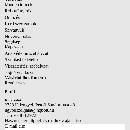
kesztyűk
Minden termék
Tisztítóesz
Robotfűnyírók
KERTI
özök és
Öntözés
TAKARÍTÁS É
tartozékok
Kerti szerszámok
TISZTÍTÁS
Szivattyúk
Növényápolás
Lombfúvók
EGYÉB
Segítség
TERMÉKEK
Kapcsolat
Tisztítóesz
Adatvédelmi szabályzat
Akkumulát
özök és
Szállítási feltételek
ok és töltők
tartozékok
Visszatérítési szabályzat
Tartozékok
Jogi Nyilatkozat
Vásárlói fiók főmenü
és
Rendelések
alkatrésze
Profil
Adatvédelmi szabályzat
Kapcsolat
NÖVÉNYÁPO
Visszatérítési szabályzat
2728 Újlengyel, Petőfi Sándor utca 48.
S
ugyfelszolgalat@hqbolt.hu
Szállítási szabályzat
+36 70 383 2972
Substral
Kapcsolattartási adatok
Hasznos kerti tippek és exkluzív ajánlatok
E-mail-cím
Jogi közlemény