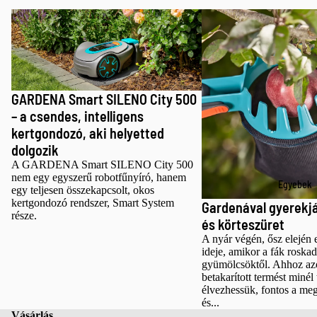
Láncfűrés
Ásók és
GARDENA Smart SILENO City 500 – a
Gardenával gyerekjáték a
k
lapátok
csendes, intelligens kertgondozó, aki
körteszüret
helyetted dolgozik
Fejszék
Gereblyék 
seprűk
Permetező
Kerti
GARDENA Smart SILENO City 500
TALAJMŰVEL
kesztyűk
– a csendes, intelligens
S ÉS ÜLTETÉ
Kézi
kertgondozó, aki helyetted
Ásók és
talajművel
dolgozik
lapátok
és ültető
A GARDENA Smart SILENO City 500
nem egy egyszerű robotfűnyíró, hanem
eszközök
Kézi
Egyebek
egy teljesen összekapcsolt, okos
talajművel
kertgondozó rendszer, Smart System
Gardenával gyerekjá
része.
és ültető
KERTI
és körteszüret
eszközök
TAKARÍTÁS É
A nyár végén, ősz elején e
TISZTÍTÁS
ideje, amikor a fák roska
Gereblyék 
gyümölcsöktől. Ahhoz az
Lombfúvók
seprűk
betakarított termést minél
élvezhessük, fontos a meg
Gereblyék 
Kerti
és...
seprűk
Vásárlás