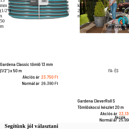
13
Tömlőskocsi
csapeleme
Robotfűnyí
mm
készlet
Szivattyúk
tartozékok
(1/2")
20
FA- ÉS
x
m
Szivattyú
Fűnyírók
50
BOKORÁPOL
tartozékok
m
Kerti szerszá
Fűnyíró
Metszőolló
tartozékok
Ágvágók é
Szegélynyí
ágfűrészek
k
Sövényvág
Szegélynyí
Gardena Classic tömlő 13 mm
k
k tartozéko
(1/2") x 50 m
FA- ÉS
Láncfűrés
Akciós ár
23.750 Ft
Fűnyíró oll
BOKORÁPOL
k
Normál ár
26.390 Ft
Metszőolló
Gyepszellő
Fejszék
etés
Ágvágók é
Gardena CleverRoll S
Permetező
ágfűrészek
Tömlőskocsi készlet 20 m
Sövényvág
Akciós ár
23.13
TALAJMŰVEL
Akciók
Normál ár
25.99
k
S ÉS ÜLTETÉ
Segítünk jól választani