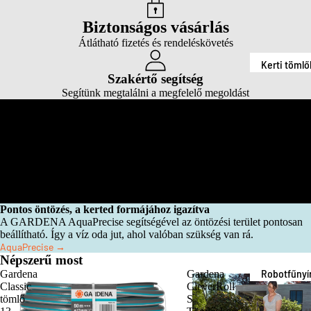
Kerti tömlő
AquaPreci
Biztonságos vásárlás
Tömlőtárol
Átlátható fizetés és rendeléskövetés
SprinklerSy
Locsolófej
tem
Kerti tömlő
és esőztet
Szakértő segítség
POWER FO
Tömlőtárol
Segítünk megtalálni a megfelelő megoldást
Esőztetőre
ALL - P4A
Csatlakozó
dszer
és
Csepegtet
csapeleme
rendszer
Fűnyírás
Locsolófej
Automatik
és esőztet
öntözés
Esőztetőre
Pontos öntözés, a kerted formájához igazítva
Szivattyúk
A GARDENA AquaPrecise segítségével az öntözési terület pontosan
dszer
beállítható. Így a víz oda jut, ahol valóban szükség van rá.
Szivattyú
AquaPrecise →
Csepegtet
tartozékok
Népszerű most
rendszer
Robotfűnyí
Gardena
Gardena
Csatlakozó
Classic
CleverRoll
Automata
k
és
tömlő
S
öntözés